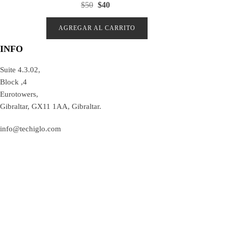
$
50
$
40
a
l
o
r
AGREGAR AL CARRITO
a
d
o
INFO
e
n
0
d
Suite 4.3.02,
e
5
Block ,4
Eurotowers,
Gibraltar, GX11 1AA, Gibraltar.
info@techiglo.com